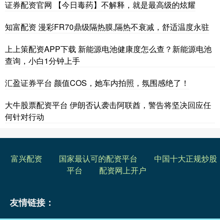
证券配资官网 【今日毒药】不解释，就是最高级的炫耀
知富配资 漫彩FR70鼎级隔热膜,隔热不衰减，舒适温度永驻
上上策配资APP下载 新能源电池健康度怎么查？新能源电池
查询，小白1分钟上手
汇盈证券平台 颜值COS，她车内拍照，氛围感绝了！
大牛股票配资平台 伊朗否认袭击阿联酋，警告将坚决回应任
何针对行动
富兴配资
国家最认可的配资平台
中国十大正规炒股
平台
配资网上开户
友情链接：