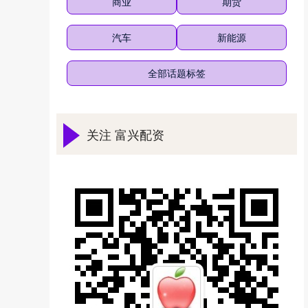
商业
期货
汽车
新能源
全部话题标签
关注 富兴配资