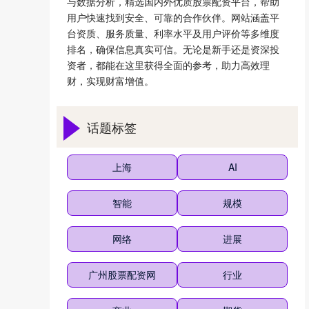
与数据分析，精选国内外优质股票配资平台，帮助
用户快速找到安全、可靠的合作伙伴。网站涵盖平
台资质、服务质量、利率水平及用户评价等多维度
排名，确保信息真实可信。无论是新手还是资深投
资者，都能在这里获得全面的参考，助力高效理
财，实现财富增值。
话题标签
上海
AI
智能
规模
网络
进展
广州股票配资网
行业