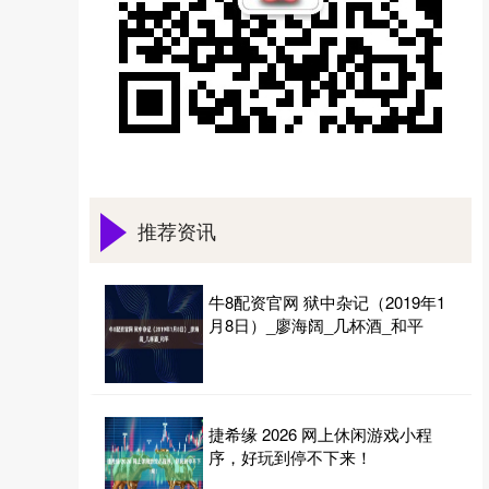
推荐资讯
牛8配资官网 狱中杂记（2019年1
月8日）_廖海阔_几杯酒_和平
捷希缘 2026 网上休闲游戏小程
序，好玩到停不下来！