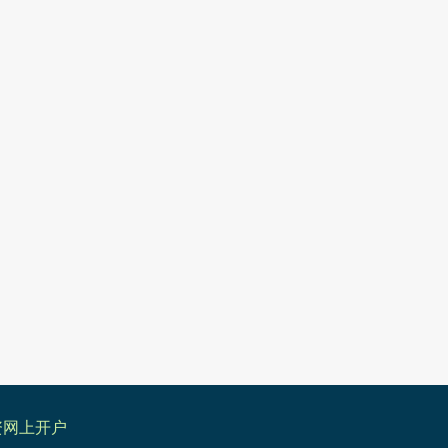
资网上开户