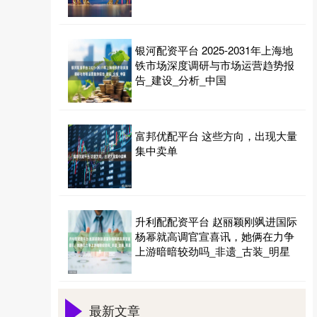
银河配资平台 2025-2031年上海地
铁市场深度调研与市场运营趋势报
告_建设_分析_中国
富邦优配平台 这些方向，出现大量
集中卖单
升利配配资平台 赵丽颖刚飒进国际
杨幂就高调官宣喜讯，她俩在力争
上游暗暗较劲吗_非遗_古装_明星
最新文章