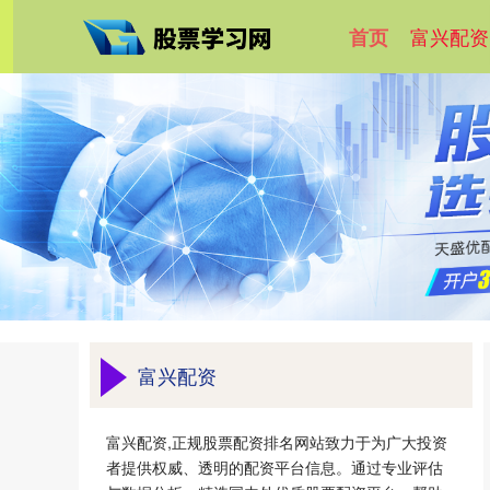
富兴配资
首页
富兴配资
富兴配资,正规股票配资排名网站致力于为广大投资
者提供权威、透明的配资平台信息。通过专业评估