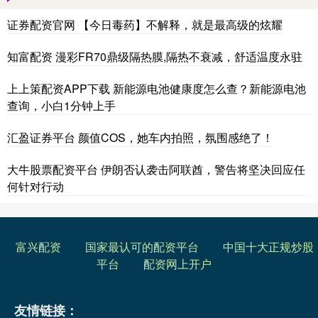
证券配资官网 【今日毒药】不解释，就是最高级的炫耀
知富配资 漫彩FR70鼎级隔热膜,隔热不衰减，舒适温度永驻
上上策配资APP下载 新能源电池健康度怎么查？新能源电池
查询，小白1分钟上手
汇盈证券平台 颜值COS，她车内拍照，氛围感绝了！
大牛股票配资平台 伊朗否认袭击阿联酋，警告将坚决回应任
何针对行动
富兴配资
国家最认可的配资平台
中国十大正规炒股
平台
配资网上开户
友情链接：