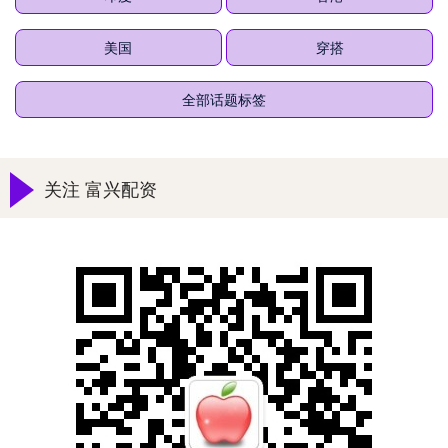
美国
穿搭
全部话题标签
关注 富兴配资