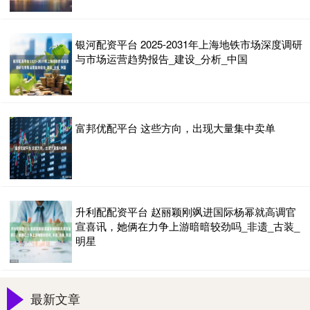
银河配资平台 2025-2031年上海地铁市场深度调研
与市场运营趋势报告_建设_分析_中国
富邦优配平台 这些方向，出现大量集中卖单
升利配配资平台 赵丽颖刚飒进国际杨幂就高调官
宣喜讯，她俩在力争上游暗暗较劲吗_非遗_古装_
明星
最新文章