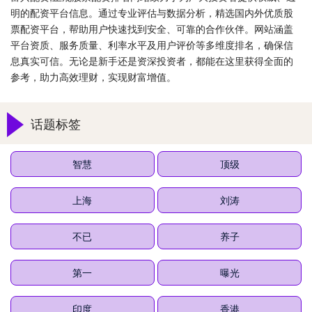
明的配资平台信息。通过专业评估与数据分析，精选国内外优质股
票配资平台，帮助用户快速找到安全、可靠的合作伙伴。网站涵盖
平台资质、服务质量、利率水平及用户评价等多维度排名，确保信
息真实可信。无论是新手还是资深投资者，都能在这里获得全面的
参考，助力高效理财，实现财富增值。
话题标签
智慧
顶级
上海
刘涛
不已
养子
第一
曝光
印度
香港