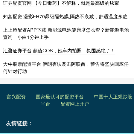
证券配资官网 【今日毒药】不解释，就是最高级的炫耀
知富配资 漫彩FR70鼎级隔热膜,隔热不衰减，舒适温度永驻
上上策配资APP下载 新能源电池健康度怎么查？新能源电池
查询，小白1分钟上手
汇盈证券平台 颜值COS，她车内拍照，氛围感绝了！
大牛股票配资平台 伊朗否认袭击阿联酋，警告将坚决回应任
何针对行动
富兴配资
国家最认可的配资平台
中国十大正规炒股
平台
配资网上开户
友情链接：