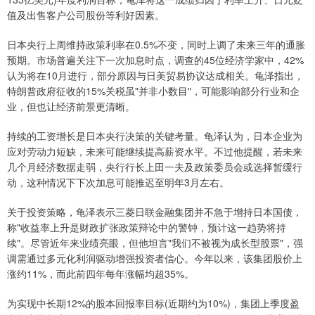
值及出售客户公司股份等利好因素。
日本央行上周维持政策利率在0.5%不变，同时上调了未来三年的通胀
预期。市场普遍关注下一次加息时点，调查的45位经济学家中，42%
认为将在10月进行，部分原因与日美贸易协议达成相关。龟泽指出，
特朗普政府征收的15%关税虽"并非小数目"，可能影响部分行业和企
业，但也让经济前景更清晰。
持续的工资增长是日本央行决策的关键考量。龟泽认为，日本企业为
应对劳动力短缺，未来可能继续提高薪资水平。不过他提醒，若未来
几个月经济数据走弱，央行行长上田一夫及政策委员会或选择暂缓行
动，这种情况下下次加息可能推迟至明年3月左右。
关于投资策略，龟泽表示三菱日联金融集团并不急于增持日本国债，
称"收益率上升是财政扩张政策辩论中的警钟，预计这一趋势将持
续"。尽管近年来业绩亮眼，但他坦言"我们不被视为成长型股票"，强
调需通过多元化利润驱动增强投资者信心。今年以来，该集团股价上
涨约11%，而此前四年每年涨幅均超35%。
为实现中长期12%的股本回报率目标(近期约为10%)，集团上季度盈