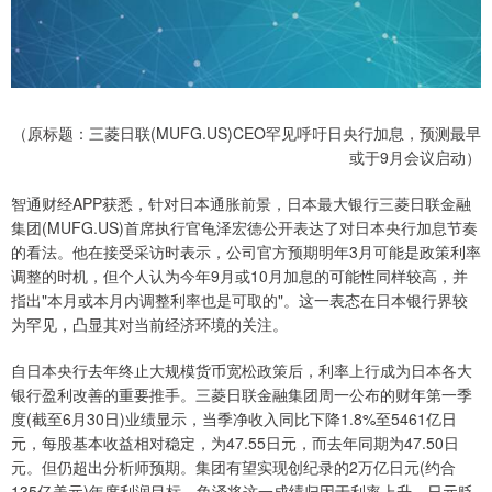
（原标题：三菱日联(MUFG.US)CEO罕见呼吁日央行加息，预测最早
或于9月会议启动）
智通财经APP获悉，针对日本通胀前景，日本最大银行三菱日联金融
集团(MUFG.US)首席执行官龟泽宏德公开表达了对日本央行加息节奏
的看法。他在接受采访时表示，公司官方预期明年3月可能是政策利率
调整的时机，但个人认为今年9月或10月加息的可能性同样较高，并
指出"本月或本月内调整利率也是可取的"。这一表态在日本银行界较
为罕见，凸显其对当前经济环境的关注。
自日本央行去年终止大规模货币宽松政策后，利率上行成为日本各大
银行盈利改善的重要推手。三菱日联金融集团周一公布的财年第一季
度(截至6月30日)业绩显示，当季净收入同比下降1.8%至5461亿日
元，每股基本收益相对稳定，为47.55日元，而去年同期为47.50日
元。但仍超出分析师预期。集团有望实现创纪录的2万亿日元(约合
135亿美元)年度利润目标，龟泽将这一成绩归因于利率上升、日元贬